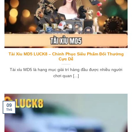
Tài Xỉu MD5 LUCK8 – Chinh Phục Siêu Phẩm Đổi Thưởng
Cực Dễ
Tài xỉu MD5 là hạng mục giải trí hàng đầu được nhiều người
chơi quan [...]
09
Th5