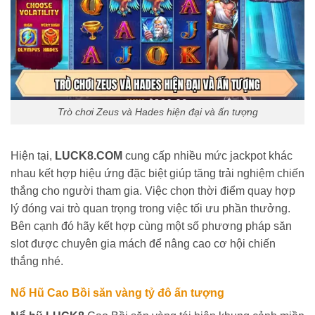
Trò chơi Zeus và Hades hiện đại và ấn tượng
Hiện tại,
LUCK8.COM
cung cấp nhiều mức jackpot khác
nhau kết hợp hiệu ứng đặc biệt giúp tăng trải nghiệm chiến
thắng cho người tham gia. Việc chọn thời điểm quay hợp
lý đóng vai trò quan trọng trong việc tối ưu phần thưởng.
Bên cạnh đó hãy kết hợp cùng một số phương pháp săn
slot được chuyên gia mách để nâng cao cơ hội chiến
thắng nhé.
Nổ Hũ Cao Bồi săn vàng tỷ đô ấn tượng