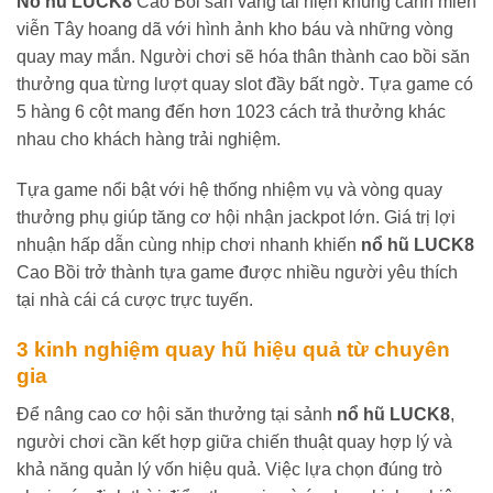
Nổ hũ LUCK8
Cao Bồi săn vàng tái hiện khung cảnh miền
viễn Tây hoang dã với hình ảnh kho báu và những vòng
quay may mắn. Người chơi sẽ hóa thân thành cao bồi săn
thưởng qua từng lượt quay slot đầy bất ngờ. Tựa game có
5 hàng 6 cột mang đến hơn 1023 cách trả thưởng khác
nhau cho khách hàng trải nghiệm.
Tựa game nổi bật với hệ thống nhiệm vụ và vòng quay
thưởng phụ giúp tăng cơ hội nhận jackpot lớn. Giá trị lợi
nhuận hấp dẫn cùng nhịp chơi nhanh khiến
nổ hũ LUCK8
Cao Bồi trở thành tựa game được nhiều người yêu thích
tại nhà cái cá cược trực tuyến.
3 kinh nghiệm quay hũ hiệu quả từ chuyên
gia
Để nâng cao cơ hội săn thưởng tại sảnh
nổ hũ LUCK8
,
người chơi cần kết hợp giữa chiến thuật quay hợp lý và
khả năng quản lý vốn hiệu quả. Việc lựa chọn đúng trò