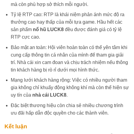
mà còn phù hợp sở thích mỗi người.
Tỷ lệ RTP cao: RTP là khái niệm phản ánh mức độ ra
thưởng cao hay thấp của mỗi tựa game. Hầu hết các
sản phẩm
nổ hũ LUCK8
đều được đánh giá có tỷ lệ
RTP cực cao.
Bảo mật an toàn: Hội viên hoàn toàn có thể yên tâm khi
cung cấp thông tin cá nhân của mình để tham gia giải
trí. Nhà cái xin cam đoan và chịu trách nhiệm nếu thông
tin khách hàng bị rò rỉ dưới mọi hình thức.
Mạng lưới khách hàng rộng: Việc có nhiều người tham
gia không chỉ khuấy động không khí mà còn thể hiện sự
uy tín của
nhà cái LUCK8
.
Đặc biệt thương hiệu còn chia sẻ nhiều chương trình
ưu đãi hấp dẫn độc quyền cho các thành viên.
Kết luận