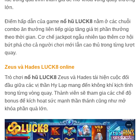
lớn.
Điểm hấp dẫn của game
nổ hũ LUCK8
nằm ở các chuỗi
combo ăn thưởng liên tiếp giúp tăng giá trị phần thưởng
theo thời gian. Cơ chế jackpot ngẫu nhiên tạo thêm cơ hội
bứt phá cho cả người chơi mới lẫn cao thủ trong từng lượt
quay.
Zeus và Hades LUCK8 online
Trò chơi
nổ hũ LUCK8
Zeus và Hades tái hiện cuộc đối
đầu giữa các vị thần Hy Lạp mang đến không khí kịch tính
trong từng vòng quay. Thành viên sẽ tham gia các chế độ
bonus để kích hoạt sức mạnh thần thánh cũng như mở
khóa phần quà lớn.