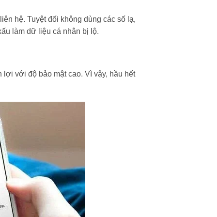
iên hệ. Tuyệt đối không dùng các số lạ,
ấu làm dữ liệu cá nhân bị lộ.
lợi với độ bảo mật cao. Vì vậy, hầu hết