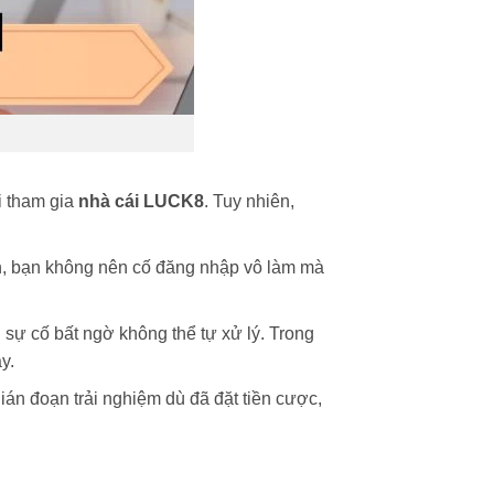
i tham gia
nhà cái LUCK8
. Tuy nhiên,
ản, bạn không nên cố đăng nhập vô làm mà
 sự cố bất ngờ không thể tự xử lý. Trong
ay.
ián đoạn trải nghiệm dù đã đặt tiền cược,