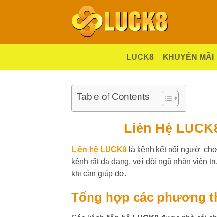
Bỏ
qua
nội
dung
LUCK8
KHUYẾN MÃI
Table of Contents
Liên Hệ LUCK8
Liên hệ LUCK8
là kênh kết nối người chơ
kênh rất đa dạng, với đội ngũ nhân viên tr
khi cần giúp đỡ.
Tổng hợp các phương thứ