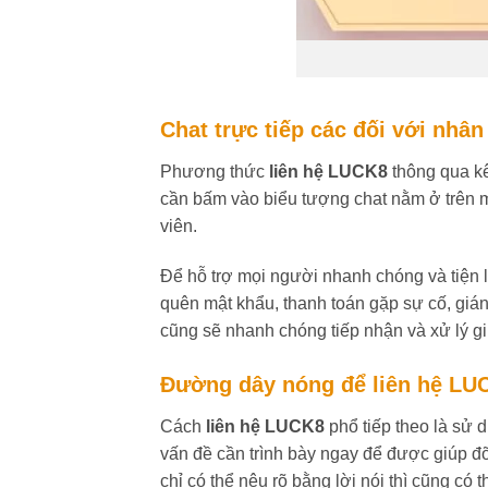
Chat trực tiếp các đối với nhân
Phương thức
liên hệ LUCK8
thông qua kê
cần bấm vào biểu tượng chat nằm ở trên mà
viên.
Để hỗ trợ mọi người nhanh chóng và tiện l
quên mật khẩu, thanh toán gặp sự cố, gián
cũng sẽ nhanh chóng tiếp nhận và xử lý g
Đường dây nóng để liên hệ LU
Cách
liên hệ LUCK8
phổ tiếp theo là s
vấn đề cần trình bày ngay để được giúp đ
chỉ có thể nêu rõ bằng lời nói thì cũng có