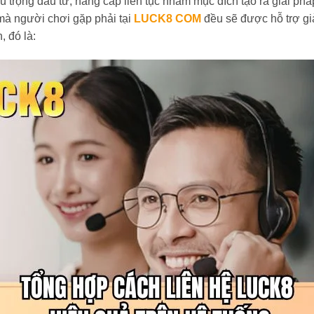
 trọng đầu tư, nâng cấp liên tục nhằm mục đích tạo ra giải pháp
mà người chơi gặp phải tại
LUCK8 COM
đều sẽ được hỗ trợ gi
n, đó là: