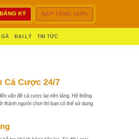
ĐĂNG KÝ
NẠP TẶNG 100%
 GÀ
ĐẠI LÝ
TIN TỨC
m Cá Cược 24/7
 đến vấn đề cá cược tại nền tảng. Hệ thống
trở thành người chơi thì bạn có thể sử dụng
ảng