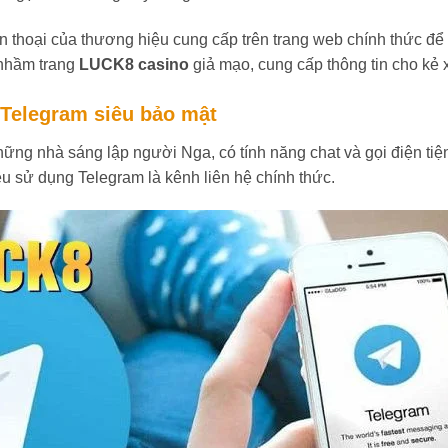
n thoại của thương hiệu cung cấp trên trang web chính thức để l
 nhầm trang
LUCK8 casino
giả mạo, cung cấp thông tin cho kẻ x
Telegram siêu bảo mật
ng nhà sáng lập người Nga, có tính năng chat và gọi điện tiện 
đều sử dụng Telegram là kênh liên hệ chính thức.