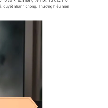
 hỗ trợ khách hàng tiện lợi. Từ đây, mọi
ải quyết nhanh chóng. Thương hiệu hiện