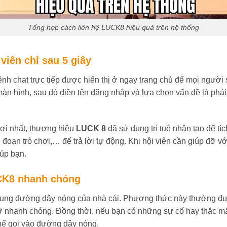
Tổng hợp cách liên hệ LUCK8 hiệu quả trên hệ thống
 viên chỉ sau 5 giây
nh chat trực tiếp được hiển thị ở ngay trang chủ để mọi người
n hình, sau đó điền tên đăng nhập và lựa chọn vấn đề là phải 
ợi nhất, thương hiệu
LUCK 8
đã sử dụng trí tuệ nhân tạo để t
 đoạn trò chơi,… để trả lời tự động. Khi hội viên cần giúp đỡ 
iúp bạn.
CK8 nhanh chóng
ử dụng đường dây nóng của nhà cái. Phương thức này thường 
ỡ nhanh chóng. Đồng thời, nếu bạn có những sự cố hay thắc mắ
 thể gọi vào đường dây nóng.