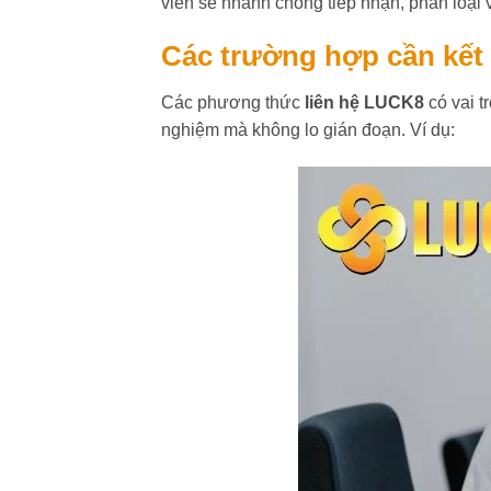
viên sẽ nhanh chóng tiếp nhận, phân loại v
Các trường hợp cần kết 
Các phương thức
liên hệ LUCK8
có vai t
nghiệm mà không lo gián đoạn. Ví dụ: