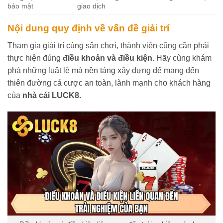
bảo mật
giao dịch
Nội dung quy định về vấn đề giải trí
Tham gia giải trí cùng sân chơi, thành viên cũng cần phải
thực hiện đúng
điều khoản và điều kiện
. Hãy cùng khám
phá những luật lệ mà nền tảng xây dựng để mang đến
thiên đường cá cược an toàn, lành mạnh cho khách hàng
của
nhà cái LUCK8.