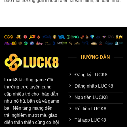
bảo môi trường giải trí luôn diễn ra văn minh, an toàn nhất.
HƯỚNG DẪN
Đăng ký LUCK8
Luck8
là cổng game đổi
Đăng nhập LUCK8
thưởng trực tuyến cung
cấp nhiều trò chơi hấp dẫn
Nạp tiền LUCK8
như nổ hũ, bắn cá và game
bài. Nền tảng mang đến
Rút tiền LUCK8
trải nghiệm mượt mà, giao
Tải app LUCK8
diện thân thiện cùng cơ hội