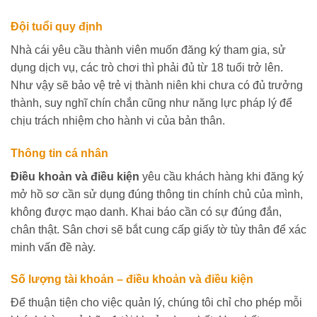
Đội tuổi quy định
Nhà cái yêu cầu thành viên muốn đăng ký tham gia, sử
dụng dịch vụ, các trò chơi thì phải đủ từ 18 tuổi trở lên.
Như vậy sẽ bảo vệ trẻ vị thành niên khi chưa có đủ trưởng
thành, suy nghĩ chín chắn cũng như năng lực pháp lý để
chịu trách nhiệm cho hành vi của bản thân.
Thông tin cá nhân
Điều khoản và điều kiện
yêu cầu khách hàng khi đăng ký
mở hồ sơ cần sử dụng đúng thông tin chính chủ của mình,
không được mạo danh. Khai báo cần có sự đúng đắn,
chân thật. Sân chơi sẽ bắt cung cấp giấy tờ tùy thân để xác
minh vấn đề này.
Số lượng tài khoản – điều khoản và điều kiện
Để thuận tiện cho việc quản lý, chúng tôi chỉ cho phép mỗi