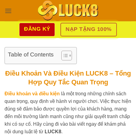
Bỏ
qua
nội
dung
ĐĂNG KÝ
NẠP TẶNG 100%
Table of Contents
Điều Khoản Và Điều Kiện LUCK8 – Tổng
Hợp Quy Tắc Quan Trọng
Điều khoản và điều kiện
là một trong những chính sách
quan trọng, quy định về hành vi người chơi. Việc thực hiện
đúng sẽ đảm bảo được quyền lợi của khách hàng, mang
đến môi trường lành mạnh cũng như giải quyết tranh chấp
khi có sự cố. Hãy cùng đi vào bài viết ngay để khám phá
nội dung luật lệ từ
LUCK8
.