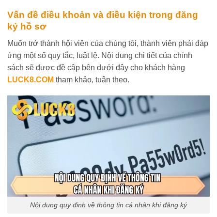
Vấn đề điều khoản và điều kiện trong đăng
ký hồ sơ
Muốn trở thành hội viên của chúng tôi, thành viên phải đáp
ứng một số quy tắc, luật lệ. Nội dung chi tiết của chính
sách sẽ được đề cập bên dưới đây cho khách hàng
LUCK8.COM
tham khảo, tuân theo.
Nội dung quy định về thông tin cá nhân khi đăng ký